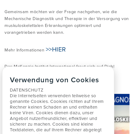
INFORMATIONEN FÜR ÄRZTE
ÜBER ROBIN MCKENZIE
Gemeinsam möchten wir der Frage nachgehen, wie die
CERTIFIED MCKENZIE CLINIC ©
INTERNATIONAL DIPLOMA IN MDT
Mechanische Diagnostik und Therapie in der Versorgung von
muskuloskelettalen Erkrankungen optimiert und
INFOS ALS DOWNLOAD FÜR ÄRZTE
DIE GESCHICHTE DER MCKENZIE
vorangetrieben werden kann.
VERANSTALTUNGEN / KONFERENZEN
METHODE
ARBEITSMARKT
>>HIER
Mehr Informationen
HÄUFIGE FRAGEN
PRODUKTE
Das McKenzie Institut International freut sich auf Dich!
ARBEITSGRUPPEN
ONLINE KOMPONENTEN A, B, C UND D
Verwendung von Cookies
Event Photo Gallery
MDT ATHLETES WORLDWIDE
DATENSCHUTZ
FOTOS ANKLICKEN
Die Internetseiten verwenden teilweise so
genannte Cookies. Cookies richten auf Ihrem
Rechner keinen
Schaden an und enthalten
keine Viren. Cookies dienen dazu, unser
Angebot nutzerfreundlicher, effektiver
und
sicherer zu machen. Cookies sind kleine
Textdateien, die auf Ihrem Rechner abgelegt