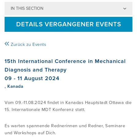
IN THIS SECTION
WORUM GEHT ES?
DIE MCKENZIE METHODE
ÜBERSICHT
ÜBER UNS
DETAILS VERGANGENER EVENTS
IST DIE METHODE FÜR MICH
FORSCHUNG UND QUELLEN
KURSSUCHE
ÜBER DAS MCKENZIE INSTITUT
AKTUELLES
Zurück zu Events
GEEIGNET?
DEUTSCHLAND I SCHWEIZ I
ÖSTERREICH
DIE VORTEILE VON MDT
KURSÜBERSICHT
MCKENZIE MINI-SHOP
15th International Conference in Mechanical
SELBSTBEHANDLUNG
Diagnosis and Therapy
IMPRESSUM
09 - 11 August 2024
MITGLIEDSCHAFT
WEBINARE FÜR PHYSIO -
MITGLIEDERBEREICH
, Kanada
THERAPEUTENSUCHE
LEHREINRICHTUNGEN
DATENSCHUTZ
MCKENZIE FACHLEUTE BERICHTEN
KONTAKT
Vom 09.-11.08.2024 findet in Kanadas Hauptstadt Ottawa die
ERFAHRUNGSBERICHTE
CREDENTIALLING EXAMEN
15. Internationale MDT Konferenz statt.
ÜBER DAS MCKENZIE INSTITUTE
BEFUNDFORMULARE
Es warten spannende Rednerinnen und Redner, Seminare
INTERNATIONAL
INFORMATIONEN ALS DOWNLOAD
QUALITÄTSSICHERUNGSPROGRAMM
und Workshops auf Dich.
Login