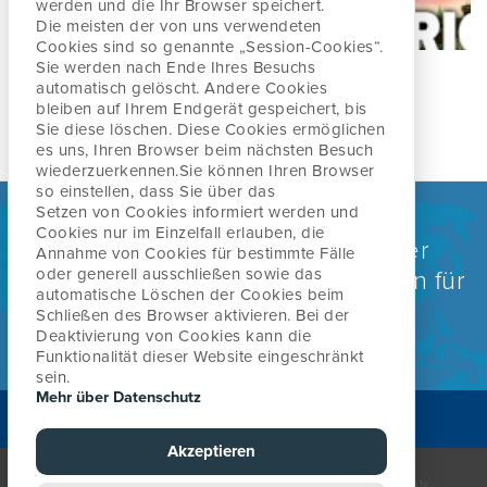
werden und
die Ihr Browser speichert.
Die meisten der von uns verwendeten
Cookies sind so genannte „Session-Cookies“.
Sie werden nach
Ende Ihres Besuchs
automatisch gelöscht. Andere Cookies
bleiben auf Ihrem Endgerät gespeichert, bis
Sie diese löschen. Diese Cookies ermöglichen
es uns, Ihren Browser beim nächsten Besuch
wiederzuerkennen.
Sie können Ihren Browser
so einstellen, dass Sie über das
Setzen von Cookies informiert werden und
Cookies nur im Einzelfall erlauben, die
Weltweit anerkannt als eine der
Annahme von Cookies für bestimmte Fälle
oder generell
ausschließen sowie das
führenden Behandlungsmethoden für
automatische Löschen der Cookies beim
Rücken-, Nacken- und
Schließen des Browser aktivieren. Bei
der
Deaktivierung von Cookies kann die
Gelenkbeschwerden
Funktionalität dieser Website eingeschränkt
sein.
Mehr über Datenschutz
THERAPEUTENSUCHE
Akzeptieren
© The McKenzie Institute. All rights reserved. The McKenzie Institute,