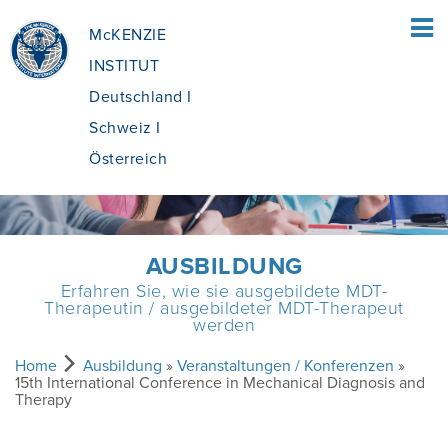
McKENZIE
INSTITUT
Deutschland I
Schweiz I
Österreich
HOME
AUSBILDUNG
Erfahren Sie, wie sie ausgebildete MDT-
FÜR PATIENTEN
Therapeutin / ausgebildeter MDT-Therapeut
werden
ÜBERSICHT
FÜR FACHLEUTE
Home
Ausbildung
»
Veranstaltungen / Konferenzen
»
15th International Conference in Mechanical Diagnosis and
Therapy
WAS IST DIE MCKENZIE METHODE®?
ÜBERSICHT
AUSBILDUNG