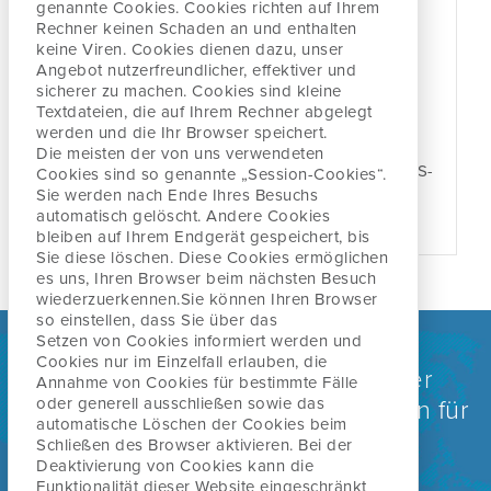
genannte Cookies. Cookies richten auf Ihrem
Lendenwirbelsäule 1
Rechner keinen
Schaden an und enthalten
keine Viren. Cookies dienen dazu, unser
04-06 Juni 2027
Angebot nutzerfreundlicher, effektiver
und
50968 Köln, Deutschland
sicherer zu machen. Cookies sind kleine
Textdateien, die auf Ihrem Rechner abgelegt
werden und
die Ihr Browser speichert.
Im ersten Teil der Reihe führen wir Dich gründlich in
die Basis des Konzepts ein. Durch das logische
Die meisten der von uns verwendeten
Befundsystem lernst Du, Deine Patient*innen mit LWS-
Cookies sind so genannte „Session-Cookies“.
Beschwerden zuverlässig in relevante Kategorien
Sie werden nach
Ende Ihres Besuchs
einzuteilen und daraus die effektivste Behandlung
automatisch gelöscht. Andere Cookies
abzuleiten.
bleiben auf Ihrem Endgerät gespeichert, bis
Sie diese löschen. Diese Cookies ermöglichen
es uns, Ihren Browser beim nächsten Besuch
wiederzuerkennen.
Sie können Ihren Browser
so einstellen, dass Sie über das
Setzen von Cookies informiert werden und
Cookies nur im Einzelfall erlauben, die
Weltweit anerkannt als eine der
Annahme von Cookies für bestimmte Fälle
oder generell
ausschließen sowie das
führenden Behandlungsmethoden für
automatische Löschen der Cookies beim
Rücken-, Nacken- und
Schließen des Browser aktivieren. Bei
der
Deaktivierung von Cookies kann die
Gelenkbeschwerden
Funktionalität dieser Website eingeschränkt