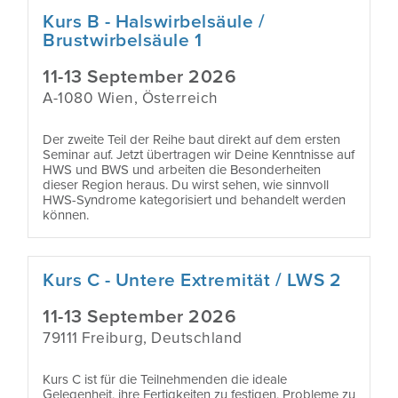
INFORMATIONEN FÜR ÄRZTE
Kurs B - Halswirbelsäule /
ÜBER ROBIN MCKENZIE
Brustwirbelsäule 1
CERTIFIED MCKENZIE CLINIC ©
INTERNATIONAL DIPLOMA IN MDT
11-13 September 2026
INFOS ALS DOWNLOAD FÜR ÄRZTE
DIE GESCHICHTE DER MCKENZIE
A-1080 Wien, Österreich
VERANSTALTUNGEN / KONFERENZEN
METHODE
ARBEITSMARKT
Der zweite Teil der Reihe baut direkt auf dem ersten
Seminar auf. Jetzt übertragen wir Deine Kenntnisse auf
HÄUFIGE FRAGEN
HWS und BWS und arbeiten die Besonderheiten
PRODUKTE
dieser Region heraus. Du wirst sehen, wie sinnvoll
ARBEITSGRUPPEN
HWS-Syndrome kategorisiert und behandelt werden
können.
ONLINE KOMPONENTEN A, B, C UND D
MDT ATHLETES WORLDWIDE
Kurs C - Untere Extremität / LWS 2
11-13 September 2026
79111 Freiburg, Deutschland
Kurs C ist für die Teilnehmenden die ideale
Gelegenheit, ihre Fertigkeiten zu festigen, Probleme zu