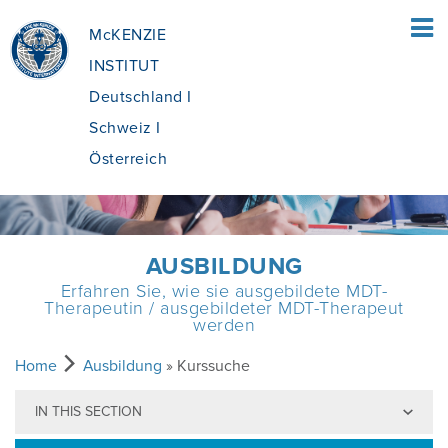
McKENZIE
INSTITUT
Deutschland I
Schweiz I
Österreich
HOME
AUSBILDUNG
Erfahren Sie, wie sie ausgebildete MDT-
FÜR PATIENTEN
Therapeutin / ausgebildeter MDT-Therapeut
werden
ÜBERSICHT
FÜR FACHLEUTE
Home
Ausbildung
» Kurssuche
IN THIS SECTION
WAS IST DIE MCKENZIE METHODE®?
ÜBERSICHT
AUSBILDUNG