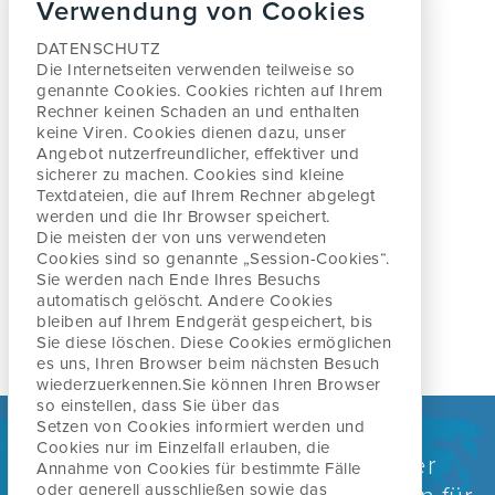
Verwendung von Cookies
INFORMATIONEN FÜR ÄRZTE
ÜBER ROBIN MCKENZIE
DATENSCHUTZ
CERTIFIED MCKENZIE CLINIC ©
INTERNATIONAL DIPLOMA IN MDT
Die Internetseiten verwenden teilweise so
genannte Cookies. Cookies richten auf Ihrem
INFOS ALS DOWNLOAD FÜR ÄRZTE
Rechner keinen
Schaden an und enthalten
DIE GESCHICHTE DER MCKENZIE
SENDEN
VERANSTALTUNGEN / KONFERENZEN
keine Viren. Cookies dienen dazu, unser
METHODE
Angebot nutzerfreundlicher, effektiver
und
ARBEITSMARKT
sicherer zu machen. Cookies sind kleine
Prälatenweg 47 a
Textdateien, die auf Ihrem Rechner abgelegt
HÄUFIGE FRAGEN
79219 Staufen im Breisgau
werden und
die Ihr Browser speichert.
PRODUKTE
Die meisten der von uns verwendeten
Deutschland
ARBEITSGRUPPEN
Cookies sind so genannte „Session-Cookies“.
ONLINE KOMPONENTEN A, B, C UND D
Sie werden nach
Ende Ihres Besuchs
automatisch gelöscht. Andere Cookies
kontakt@mckenzie.de
bleiben auf Ihrem Endgerät gespeichert, bis
MDT ATHLETES WORLDWIDE
Sie diese löschen. Diese Cookies ermöglichen
es uns, Ihren Browser beim nächsten Besuch
wiederzuerkennen.
Sie können Ihren Browser
so einstellen, dass Sie über das
Setzen von Cookies informiert werden und
Cookies nur im Einzelfall erlauben, die
Weltweit anerkannt als eine der
Annahme von Cookies für bestimmte Fälle
oder generell
ausschließen sowie das