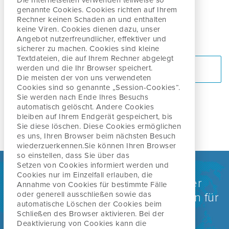
Die Internetseiten verwenden teilweise so
Matthias Krietemeyer
genannte Cookies. Cookies richten auf Ihrem
Rechner keinen
Schaden an und enthalten
Mitgliederbetreuung / Administration
keine Viren. Cookies dienen dazu, unser
Angebot nutzerfreundlicher, effektiver
und
PT, Cred. MDT
sicherer zu machen. Cookies sind kleine
Textdateien, die auf Ihrem Rechner abgelegt
werden und
die Ihr Browser speichert.
PROFIL ANSEHEN
Die meisten der von uns verwendeten
Cookies sind so genannte „Session-Cookies“.
Sie werden nach
Ende Ihres Besuchs
automatisch gelöscht. Andere Cookies
bleiben auf Ihrem Endgerät gespeichert, bis
Sie diese löschen. Diese Cookies ermöglichen
es uns, Ihren Browser beim nächsten Besuch
wiederzuerkennen.
Sie können Ihren Browser
so einstellen, dass Sie über das
Setzen von Cookies informiert werden und
Cookies nur im Einzelfall erlauben, die
Weltweit anerkannt als eine der
Annahme von Cookies für bestimmte Fälle
oder generell
ausschließen sowie das
führenden Behandlungsmethoden für
automatische Löschen der Cookies beim
Rücken-, Nacken- und
Schließen des Browser aktivieren. Bei
der
Deaktivierung von Cookies kann die
Gelenkbeschwerden