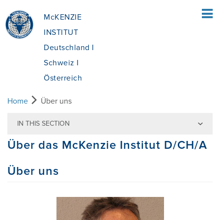
McKENZIE
INSTITUT
Deutschland I
Schweiz I
Österreich
Home
Über uns
HOME
IN THIS SECTION
Über das McKenzie Institut D/CH/A
FÜR PATIENTEN
Über uns
ÜBERSICHT
FÜR FACHLEUTE
WAS IST DIE MCKENZIE METHODE®?
ÜBERSICHT
AUSBILDUNG