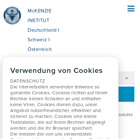
McKENZIE
INSTITUT
Deutschland I
Schweiz I
Österreich
Home
Über uns
» Produkte
Verwendung von Cookies
HOME
IN THIS SECTION
DATENSCHUTZ
Die Internetseiten verwenden teilweise so
FÜR PATIENTEN
genannte Cookies. Cookies richten auf Ihrem
PRODUKTE
Rechner keinen
Schaden an und enthalten
keine Viren. Cookies dienen dazu, unser
Angebot nutzerfreundlicher, effektiver
und
ÜBERSICHT
FÜR FACHLEUTE
Die Firma Ergonline vertreibt die Original McKenzie Produkte
sicherer zu machen. Cookies sind kleine
in D / CH / A.
Textdateien, die auf Ihrem Rechner abgelegt
werden und
die Ihr Browser speichert.
WAS IST DIE MCKENZIE METHODE®?
ÜBERSICHT
Die meisten der von uns verwendeten
AUSBILDUNG