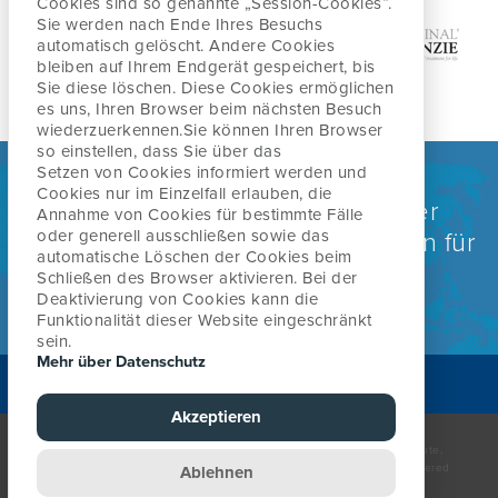
Cookies sind so genannte „Session-Cookies“.
Sie werden nach
Ende Ihres Besuchs
automatisch gelöscht. Andere Cookies
WORUM GEHT ES?
DIE MCKENZIE METHODE
ÜBERSICHT
ÜBER UNS
bleiben auf Ihrem Endgerät gespeichert, bis
Sie diese löschen. Diese Cookies ermöglichen
es uns, Ihren Browser beim nächsten Besuch
wiederzuerkennen.
Sie können Ihren Browser
IST DIE METHODE FÜR MICH
FORSCHUNG UND QUELLEN
KURSSUCHE
ÜBER DAS MCKENZIE INSTITUT
AKTUELLES
so einstellen, dass Sie über das
GEEIGNET?
DEUTSCHLAND I SCHWEIZ I
Setzen von Cookies informiert werden und
Cookies nur im Einzelfall erlauben, die
ÖSTERREICH
Weltweit anerkannt als eine der
DIE VORTEILE VON MDT
KURSÜBERSICHT
MCKENZIE MINI-SHOP
Annahme von Cookies für bestimmte Fälle
oder generell
ausschließen sowie das
führenden Behandlungsmethoden für
SELBSTBEHANDLUNG
automatische Löschen der Cookies beim
Rücken-, Nacken- und
IMPRESSUM
Schließen des Browser aktivieren. Bei
der
MITGLIEDSCHAFT
WEBINARE FÜR PHYSIO -
MITGLIEDERBEREICH
Deaktivierung von Cookies kann die
Gelenkbeschwerden
THERAPEUTENSUCHE
LEHREINRICHTUNGEN
Funktionalität dieser Website eingeschränkt
sein.
DATENSCHUTZ
Mehr über Datenschutz
MCKENZIE FACHLEUTE BERICHTEN
KONTAKT
THERAPEUTENSUCHE
ERFAHRUNGSBERICHTE
CREDENTIALLING EXAMEN
Akzeptieren
ÜBER DAS MCKENZIE INSTITUTE
BEFUNDFORMULARE
© The McKenzie Institute. All rights reserved. The McKenzie Institute,
INTERNATIONAL
McKenzie Method and Mechanical Diagnosis and Therapy are registered
INFORMATIONEN ALS DOWNLOAD
QUALITÄTSSICHERUNGSPROGRAMM
Ablehnen
trademarks of The McKenzie Institute
Login