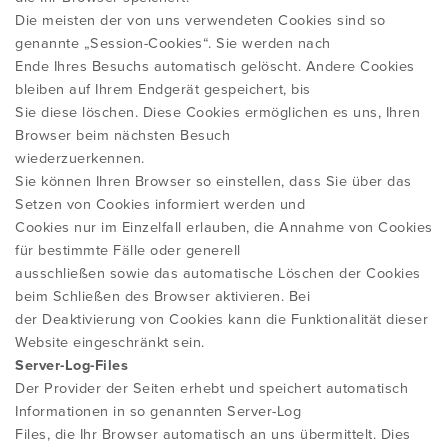
INFORMATIONEN FÜR ÄRZTE
Die meisten der von uns verwendeten Cookies sind so
ÜBER ROBIN MCKENZIE
genannte „Session-Cookies“. Sie werden nach
CERTIFIED MCKENZIE CLINIC ©
INTERNATIONAL DIPLOMA IN MDT
Ende Ihres Besuchs automatisch gelöscht. Andere Cookies
INFOS ALS DOWNLOAD FÜR ÄRZTE
bleiben auf Ihrem Endgerät gespeichert, bis
DIE GESCHICHTE DER MCKENZIE
Sie diese löschen. Diese Cookies ermöglichen es uns, Ihren
VERANSTALTUNGEN / KONFERENZEN
METHODE
Browser beim nächsten Besuch
ARBEITSMARKT
wiederzuerkennen.
Sie können Ihren Browser so einstellen, dass Sie über das
HÄUFIGE FRAGEN
PRODUKTE
Setzen von Cookies informiert werden und
ARBEITSGRUPPEN
Cookies nur im Einzelfall erlauben, die Annahme von Cookies
für bestimmte Fälle oder generell
ONLINE KOMPONENTEN A, B, C UND D
ausschließen sowie das automatische Löschen der Cookies
MDT ATHLETES WORLDWIDE
beim Schließen des Browser aktivieren. Bei
der Deaktivierung von Cookies kann die Funktionalität dieser
Website eingeschränkt sein.
Server-Log-Files
Der Provider der Seiten erhebt und speichert automatisch
Informationen in so genannten Server-Log
Files, die Ihr Browser automatisch an uns übermittelt. Dies