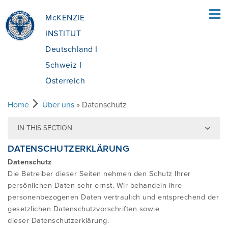
McKENZIE
INSTITUT
Deutschland I
Schweiz I
Österreich
Datenschutz
Home
Über uns
» Datenschutz
HOME
IN THIS SECTION
DATENSCHUTZERKLÄRUNG
FÜR PATIENTEN
Datenschutz
Die Betreiber dieser Seiten nehmen den Schutz Ihrer
ÜBERSICHT
FÜR FACHLEUTE
persönlichen Daten sehr ernst. Wir behandeln Ihre
personenbezogenen Daten vertraulich und entsprechend der
gesetzlichen Datenschutzvorschriften sowie
WAS IST DIE MCKENZIE METHODE®?
ÜBERSICHT
AUSBILDUNG
dieser Datenschutzerklärung.