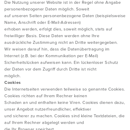
Die Nutzung unserer Website ist in der Regel ohne Angabe
personenbezogener Daten möglich. Soweit
WORUM GEHT ES?
DIE MCKENZIE METHODE
ÜBERSICHT
ÜBER UNS
auf unseren Seiten personenbezogene Daten (beispielsweise
Name, Anschrift oder E-Mail-Adressen)
erhoben werden, erfolgt dies, soweit möglich, stets auf
IST DIE METHODE FÜR MICH
FORSCHUNG UND QUELLEN
KURSSUCHE
ÜBER DAS MCKENZIE INSTITUT
AKTUELLES
freiwilliger Basis. Diese Daten werden ohne Ihre
ausdrückliche Zustimmung nicht an Dritte weitergegeben.
GEEIGNET?
DEUTSCHLAND I SCHWEIZ I
Wir weisen darauf hin, dass die Datenübertragung im
ÖSTERREICH
DIE VORTEILE VON MDT
KURSÜBERSICHT
MCKENZIE MINI-SHOP
Internet (z.B. bei der Kommunikation per E-Mail)
Sicherheitslücken aufweisen kann. Ein lückenloser Schutz
SELBSTBEHANDLUNG
der Daten vor dem Zugriff durch Dritte ist nicht
IMPRESSUM
MITGLIEDSCHAFT
WEBINARE FÜR PHYSIO -
MITGLIEDERBEREICH
möglich.
Cookies
THERAPEUTENSUCHE
LEHREINRICHTUNGEN
Die Internetseiten verwenden teilweise so genannte Cookies.
DATENSCHUTZ
MCKENZIE FACHLEUTE BERICHTEN
KONTAKT
Cookies richten auf Ihrem Rechner keinen
Schaden an und enthalten keine Viren. Cookies dienen dazu,
ERFAHRUNGSBERICHTE
CREDENTIALLING EXAMEN
unser Angebot nutzerfreundlicher, effektiver
ÜBER DAS MCKENZIE INSTITUTE
BEFUNDFORMULARE
und sicherer zu machen. Cookies sind kleine Textdateien, die
INTERNATIONAL
auf Ihrem Rechner abgelegt werden und
INFORMATIONEN ALS DOWNLOAD
QUALITÄTSSICHERUNGSPROGRAMM
Login
die Ihr Browser speichert.