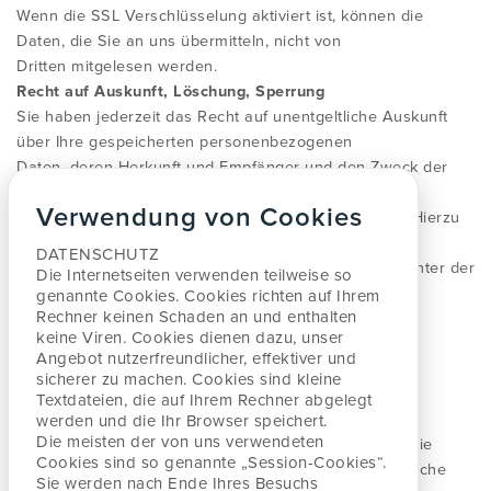
Wenn die SSL Verschlüsselung aktiviert ist, können die
Daten, die Sie an uns übermitteln, nicht von
Dritten mitgelesen werden.
Recht auf Auskunft, Löschung, Sperrung
Sie haben jederzeit das Recht auf unentgeltliche Auskunft
über Ihre gespeicherten personenbezogenen
Daten, deren Herkunft und Empfänger und den Zweck der
Datenverarbeitung sowie ein Recht auf
Verwendung von Cookies
Berichtigung, Sperrung oder Löschung dieser Daten. Hierzu
sowie zu weiteren Fragen zum Thema
DATENSCHUTZ
personenbezogene Daten können Sie sich jederzeit unter der
Die Internetseiten verwenden teilweise so
im Impressum angegebenen Adresse an
genannte Cookies. Cookies richten auf Ihrem
Rechner keinen
Schaden an und enthalten
uns wenden.
keine Viren. Cookies dienen dazu, unser
Widerspruch Werbe-Mails
Angebot nutzerfreundlicher, effektiver
und
Der Nutzung von im Rahmen der Impressumspflicht
sicherer zu machen. Cookies sind kleine
veröffentlichten Kontaktdaten zur Übersendung von
Textdateien, die auf Ihrem Rechner abgelegt
nicht ausdrücklich angeforderter Werbung und
werden und
die Ihr Browser speichert.
Die meisten der von uns verwendeten
Informationsmaterialien wird hiermit widersprochen. Die
Cookies sind so genannte „Session-Cookies“.
Betreiber der Seiten behalten sich ausdrücklich rechtliche
Sie werden nach
Ende Ihres Besuchs