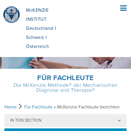
McKENZIE
INSTITUT
Deutschland I
Schweiz I
Österreich
HOME
FÜR FACHLEUTE
Die McKenzie Methode® der Mechanischen
FÜR PATIENTEN
Diagnose and Therapie®
ÜBERSICHT
FÜR FACHLEUTE
Home
Für Fachleute
» McKenzie Fachleute berichten
IN THIS SECTION
WAS IST DIE MCKENZIE METHODE®?
ÜBERSICHT
AUSBILDUNG