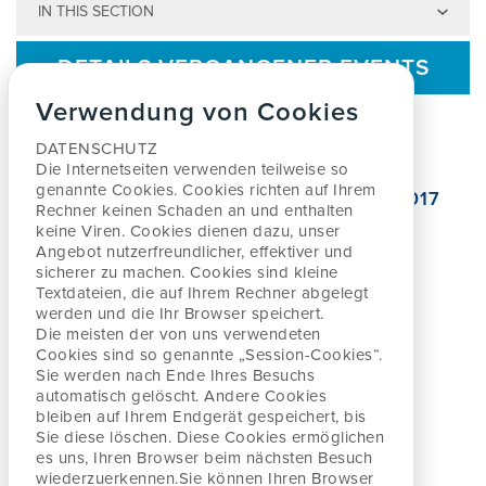
IN THIS SECTION
WORUM GEHT ES?
DIE MCKENZIE METHODE
ÜBERSICHT
ÜBER UNS
DETAILS VERGANGENER EVENTS
Verwendung von Cookies
IST DIE METHODE FÜR MICH
FORSCHUNG UND QUELLEN
KURSSUCHE
ÜBER DAS MCKENZIE INSTITUT
AKTUELLES
Zurück zu Events
DATENSCHUTZ
GEEIGNET?
DEUTSCHLAND I SCHWEIZ I
Die Internetseiten verwenden teilweise so
genannte Cookies. Cookies richten auf Ihrem
ÖSTERREICH
14. Internationale McKenzie Konferenz 2017
DIE VORTEILE VON MDT
KURSÜBERSICHT
MCKENZIE MINI-SHOP
Rechner keinen
Schaden an und enthalten
San Francisco
keine Viren. Cookies dienen dazu, unser
SELBSTBEHANDLUNG
Angebot nutzerfreundlicher, effektiver
und
22 - 24 September 2017
IMPRESSUM
sicherer zu machen. Cookies sind kleine
MITGLIEDSCHAFT
WEBINARE FÜR PHYSIO -
MITGLIEDERBEREICH
San Francisco, Vereinigte Staaten
Textdateien, die auf Ihrem Rechner abgelegt
THERAPEUTENSUCHE
LEHREINRICHTUNGEN
werden und
die Ihr Browser speichert.
Die meisten der von uns verwendeten
DATENSCHUTZ
https://www.spine.org/McKenzie2017.aspx
Cookies sind so genannte „Session-Cookies“.
MCKENZIE FACHLEUTE BERICHTEN
KONTAKT
Sie werden nach
Ende Ihres Besuchs
ERFAHRUNGSBERICHTE
CREDENTIALLING EXAMEN
automatisch gelöscht. Andere Cookies
ÜBER DAS MCKENZIE INSTITUTE
bleiben auf Ihrem Endgerät gespeichert, bis
BEFUNDFORMULARE
Sie diese löschen. Diese Cookies ermöglichen
INTERNATIONAL
es uns, Ihren Browser beim nächsten Besuch
INFORMATIONEN ALS DOWNLOAD
QUALITÄTSSICHERUNGSPROGRAMM
wiederzuerkennen.
Login
Sie können Ihren Browser