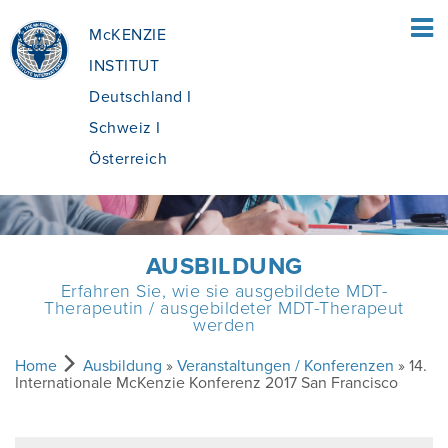
McKENZIE
INSTITUT
Deutschland I
Schweiz I
Österreich
HOME
AUSBILDUNG
Erfahren Sie, wie sie ausgebildete MDT-
FÜR PATIENTEN
Therapeutin / ausgebildeter MDT-Therapeut
werden
ÜBERSICHT
FÜR FACHLEUTE
Home
Ausbildung
»
Veranstaltungen / Konferenzen
» 14.
Internationale McKenzie Konferenz 2017 San Francisco
WAS IST DIE MCKENZIE METHODE®?
ÜBERSICHT
AUSBILDUNG